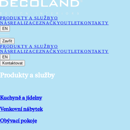
PRODUKTY A SLUŽBY
O
NÁS
REALIZACE
ZNAČKY
OUTLET
KONTAKTY
EN
Zavřít
PRODUKTY A SLUŽBY
O
NÁS
REALIZACE
ZNAČKY
OUTLET
KONTAKTY
EN
Kontaktovat
Produkty a služby
Kuchyně a jídelny
Venkovní nábytek
Obývací pokoje