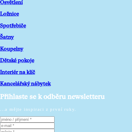
Osvětlení
Ložnice
Spotřebiče
Šatny
Koupelny
Dětské pokoje
Interiér na klíč
Kancelářský nábytek
Přihlaste se k odběru newsletteru
...a mějte inspiraci z první ruky.