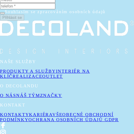
Souhlasím se zpracováním osobních údajů
Přihlásit se
NAŠE SLUŽBY
PRODUKTY A SLUŽBY
INTERIÉR NA
KLÍČ
REALIZACE
OUTLET
O DECOLANDU
O NÁS
NÁŠ TÝM
ZNAČKY
KONTAKT
KONTAKTY
KARIÉRA
VŠEOBECNÉ OBCHODNÍ
PODMÍNKY
OCHRANA OSOBNÍCH ÚDAJŮ GDPR